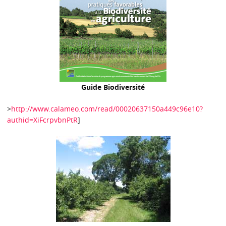
Guide Biodiversité
>
http://www.calameo.com/read/00020637150a449c96e10?
authid=XiFcrpvbnPtR
]