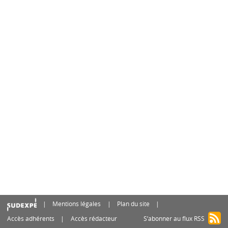
Mentions légales
Plan du site
Accès adhérents
Accès rédacteur
S’abonner au flux RSS