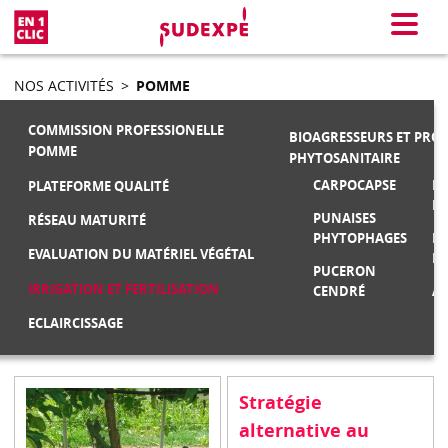
En 1 clic
Menu
NOS ACTIVITÉS
>
POMME
COMMISSION PROFESSIONELLE
BIOAGRESSEURS ET PRO
POMME
PHYTOSANITAIRE
CARPOCAPSE
MA
PLATEFORME QUALITÉ
F
PUNAISES
RÉSEAU MATURITÉ
PHYTOPHAGES
M
EVALUATION DU MATÉRIEL VÉGÉTAL
FR
PUCERON
IRRIGATION ET FERTILISATION
CENDRÉ
AU
ECLAIRCISSAGE
Stratégie
alternative au