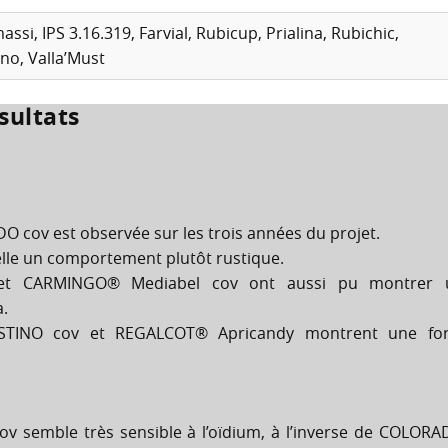
ssi, IPS 3.16.319, Farvial, Rubicup, Prialina, Rubichic,
no, Valla’Must
sultats
DO cov est observée sur les trois années du projet.
le un comportement plutôt rustique.
et CARMINGO® Mediabel cov ont aussi pu montrer 
a.
GOSTINO cov et REGALCOT® Apricandy montrent une for
ov semble très sensible à l’oïdium, à l’inverse de COLOR