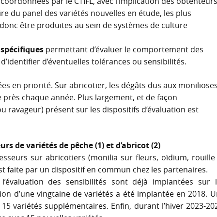
 coordonnées par le CTIFL, avec l’implication des obtenteur
aire du panel des variétés nouvelles en étude, les plus
 donc être produites au sein de systèmes de culture
 spécifiques
permettant d’évaluer le comportement des
’identifier d’éventuelles tolérances ou sensibilités.
s en priorité. Sur abricotier, les dégâts dus aux moniliose
 de près chaque année. Plus largement, et de façon
 ravageur) présent sur les dispositifs d’évaluation est
rs de variétés de pêche (1) et d’abricot (2)
esseurs sur abricotiers (monilia sur fleurs, oïdium, rouille
st faite par un dispositif en commun chez les partenaires.
 l’évaluation des sensibilités sont déjà implantées sur 
tion d’une vingtaine de variétés a été implantée en 2018. 
15 variétés supplémentaires. Enfin, durant l’hiver 2023-20