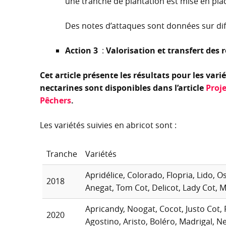
une tranche de plantation est mise en plac
Des notes d’attaques sont données sur dif
Action 3
:
Valorisation et transfert des 
Cet article présente les résultats pour les varié
nectarines sont disponibles dans l’article
Proje
Pêchers
.
Les variétés suivies en abricot sont :
Tranche
Variétés
Apridélice, Colorado, Flopria, Lido, O
2018
Anegat, Tom Cot, Delicot, Lady Cot, Me
Apricandy, Noogat, Cocot, Justo Cot, 
2020
Agostino, Aristo, Boléro, Madrigal, N