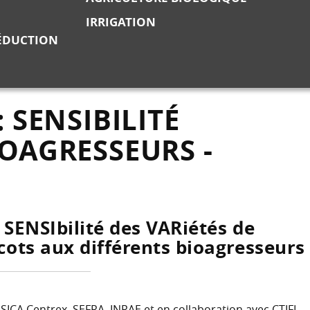
IRRIGATION
RÉDUCTION
 SENSIBILITÉ
IOAGRESSEURS -
 SENSIbilité des VARiétés de
cots aux différents bioagresseurs
SICA Centrex, SEFRA, INRAE et en collaboration avec CTIFL