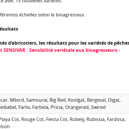
e avec 15 nouvelles variétés.
férentes échelles selon le bioagresseur.
résultats
tés d’abricotiers, les résultats pour les variétés de pêche
t SENSIVAR : Sensibilité variétale aux bioagresseurs -
scar, Milord, Samouraï, Big Red, Koolgat, Bergeval, Digat,
diabel, Farlis, Farbela, Pricia, Orangered, Swired
Playa Cot, Rouge Cot, Fiesta Cot, Rubely, Rubissia, Fardosa,
elson