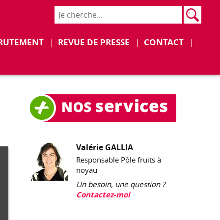
Rech
Recher
Déplier
Déplier
RUTEMENT
REVUE DE PRESSE
CONTACT
Valérie GALLIA
Responsable Pôle fruits à
noyau
Un besoin, une question ?
Contactez-moi