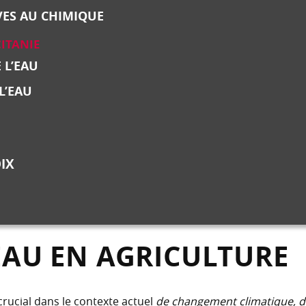
VES AU CHIMIQUE
CITANIE
 L’EAU
L’EAU
IX
’EAU EN AGRICULTURE
crucial dans le contexte actuel
de changement climatique, 