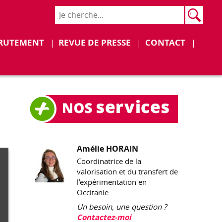
Rech
Recher
Déplier
Déplier
RUTEMENT
REVUE DE PRESSE
CONTACT
Amélie HORAIN
Coordinatrice de la
valorisation et du transfert de
l’expérimentation en
Occitanie
Un besoin, une question ?
Contactez-moi