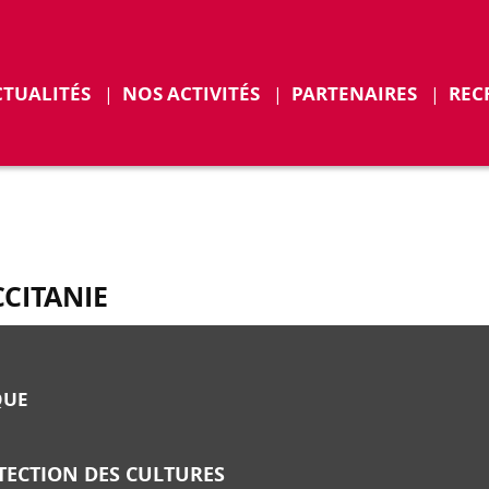
r
Déplier
CTUALITÉS
NOS ACTIVITÉS
PARTENAIRES
REC
ENTS
CCITANIE
QUE
TECTION DES CULTURES