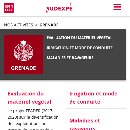
En 1 clic
Menu
NOS ACTIVITÉS
>
GRENADE
ÉVALUATION DU MATÉRIEL VÉGÉTAL
IRRIGATION ET MODE DE CONDUITE
MALADIES ET RAVAGEURS
Évaluation du
Irrigation et mode
matériel végétal
de conduite
Le projet FEADER (2017-
2020) sur la diversification
Maladies et
des exploitations au
ravageurs
travers de la grenade a