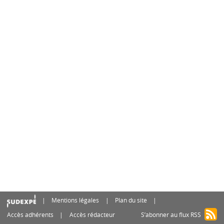
Mentions légales
Plan du site
Accès adhérents
Accès rédacteur
S’abonner au flux RSS