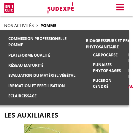
En 1 clic
Menu
NOS ACTIVITÉS
>
POMME
COMMISSION PROFESSIONELLE
BIOAGRESSEURS ET PRO
POMME
PHYTOSANITAIRE
CARPOCAPSE
MA
PLATEFORME QUALITÉ
F
PUNAISES
RÉSEAU MATURITÉ
PHYTOPHAGES
M
EVALUATION DU MATÉRIEL VÉGÉTAL
FR
PUCERON
IRRIGATION ET FERTILISATION
CENDRÉ
AU
ECLAIRCISSAGE
LES AUXILIAIRES