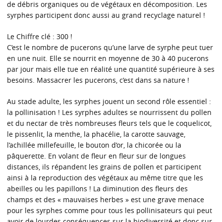
de débris organiques ou de végétaux en décomposition. Les
syrphes participent donc aussi au grand recyclage naturel !
Le Chiffre clé : 300 !
C’est le nombre de pucerons qu’une larve de syrphe peut tuer
en une nuit. Elle se nourrit en moyenne de 30 à 40 pucerons
par jour mais elle tue en réalité une quantité supérieure à ses
besoins. Massacrer les pucerons, c’est dans sa nature !
Au stade adulte, les syrphes jouent un second rôle essentiel :
la pollinisation ! Les syrphes adultes se nourrissent du pollen
et du nectar de très nombreuses fleurs tels que le coquelicot,
le pissenlit, la menthe, la phacélie, la carotte sauvage,
l’achillée millefeuille, le bouton d’or, la chicorée ou la
pâquerette. En volant de fleur en fleur sur de longues
distances, ils répandent les grains de pollen et participent
ainsi à la reproduction des végétaux au même titre que les
abeilles ou les papillons ! La diminution des fleurs des
champs et des « mauvaises herbes » est une grave menace
pour les syrphes comme pour tous les pollinisateurs qui peut
avoir de lourdes conséquences sur la biodiversité et donc sur