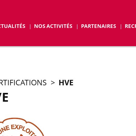
r
Déplier
CTUALITÉS
NOS ACTIVITÉS
PARTENAIRES
REC
ENTS
HVE
RTIFICATIONS
>
VE