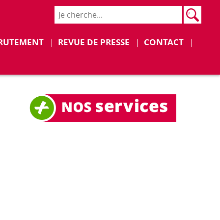
Rech
Recher
Déplier
Déplier
RUTEMENT
REVUE DE PRESSE
CONTACT