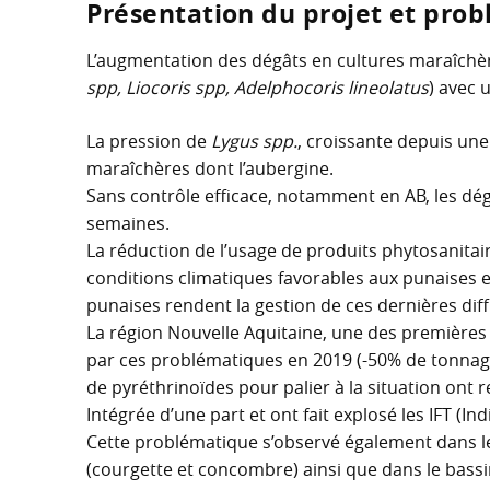
Présentation du projet et pro
L’augmentation des dégâts en cultures maraîchère
spp, Liocoris spp, Adelphocoris lineolatus
) avec
La pression de
Lygus spp.
, croissante depuis un
maraîchères dont l’aubergine.
Sans contrôle efficace, notamment en AB, les dé
semaines.
La réduction de l’usage de produits phytosanitaire
conditions climatiques favorables aux punaises et
punaises rendent la gestion de ces dernières diffi
La région Nouvelle Aquitaine, une des premières
par ces problématiques en 2019 (-50% de tonnage
de pyréthrinoïdes pour palier à la situation ont 
Intégrée d’une part et ont fait explosé les IFT (I
Cette problématique s’observé également dans le
(courgette et concombre) ainsi que dans le bass