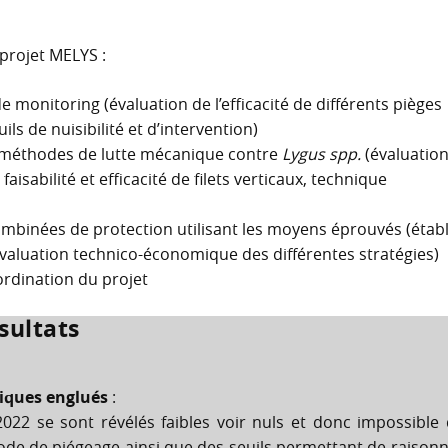
 projet MELYS :
monitoring (évaluation de l’efficacité de différents pièges
ils de nuisibilité et d’intervention)
s méthodes de lutte mécanique contre
Lygus spp.
(évaluatio
 faisabilité et efficacité de filets verticaux, technique
mbinées de protection utilisant les moyens éprouvés (établ
 evaluation technico-économique des différentes stratégies)
ordination du projet
sultats
iques englués
:
022 se sont révélés faibles voir nuls et donc impossible
hode de piégeage ainsi que des seuils permettant de raison