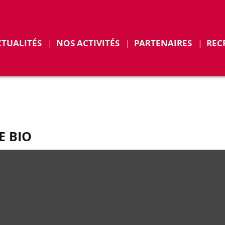
r
Déplier
CTUALITÉS
NOS ACTIVITÉS
PARTENAIRES
REC
ENTS
E BIO