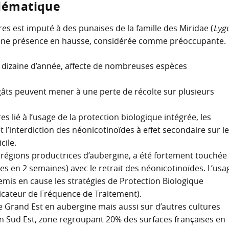
blématique
s est imputé à des punaises de la famille des Miridae (
Lyg
 une présence en hausse, considérée comme préoccupante.
e dizaine d’année, affecte de nombreuses espèces
gâts peuvent mener à une perte de récolte sur plusieurs
s lié à l’usage de la protection biologique intégrée, les
 l’interdiction des néonicotinoïdes à effet secondaire sur l
cile.
 régions productrices d’aubergine, a été fortement touchée
s en 2 semaines) avec le retrait des néonicotinoïdes. L’usa
remis en cause les stratégies de Protection Biologique
ndicateur de Fréquence de Traitement).
 Grand Est en aubergine mais aussi sur d’autres cultures
in Sud Est, zone regroupant 20% des surfaces françaises en