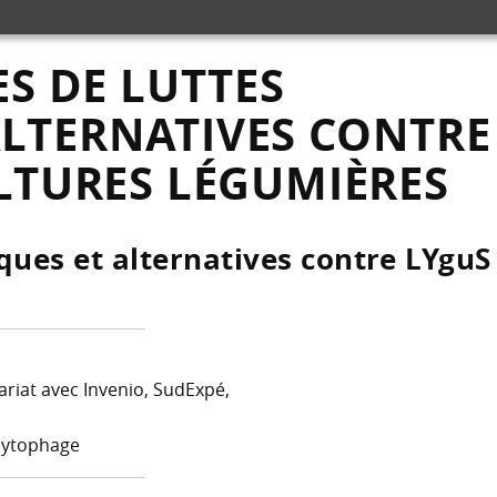
ES DE LUTTES
ALTERNATIVES CONTRE
ULTURES LÉGUMIÈRES
ques et alternatives contre LYguS
riat avec Invenio, SudExpé,
phytophage