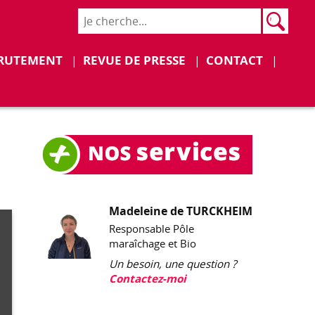
Rech
Recher
Déplier
Déplier
RUTEMENT
REVUE DE PRESSE
CONTACT
Madeleine de TURCKHEIM
Responsable Pôle
maraîchage et Bio
Un besoin, une question ?
Contactez-moi