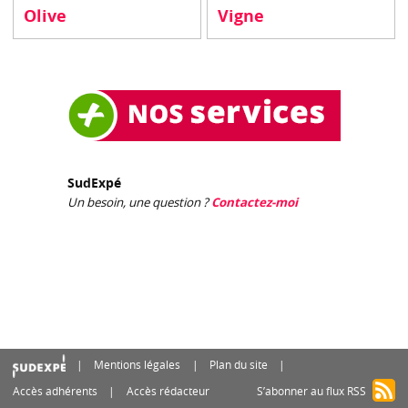
Olive
Vigne
SudExpé
Un besoin, une question ?
Contactez-moi
Mentions légales
Plan du site
Accès adhérents
Accès rédacteur
S’abonner au flux RSS