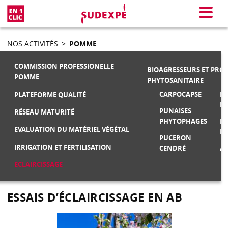
En 1 clic
Menu
NOS ACTIVITÉS
>
POMME
COMMISSION PROFESSIONELLE
BIOAGRESSEURS ET PRO
POMME
PHYTOSANITAIRE
CARPOCAPSE
MA
PLATEFORME QUALITÉ
F
PUNAISES
RÉSEAU MATURITÉ
PHYTOPHAGES
M
EVALUATION DU MATÉRIEL VÉGÉTAL
FR
PUCERON
IRRIGATION ET FERTILISATION
CENDRÉ
AU
ECLAIRCISSAGE
ESSAIS D’ÉCLAIRCISSAGE EN AB