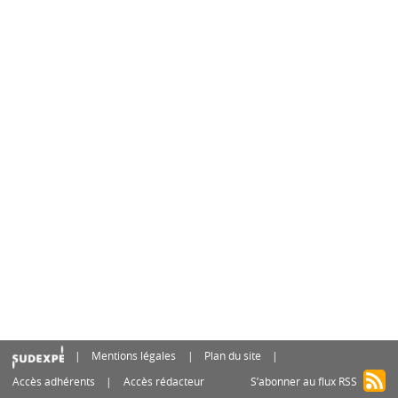
Mentions légales
Plan du site
Accès adhérents
Accès rédacteur
S’abonner au flux RSS