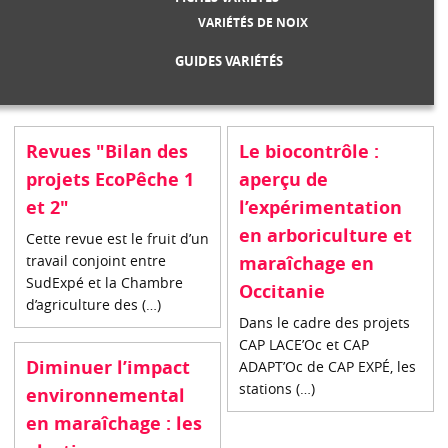
VARIÉTÉS DE NOIX
GUIDES VARIÉTÉS
Revues "Bilan des
Le biocontrôle :
projets EcoPêche 1
aperçu de
et 2"
l’expérimentation
en arboriculture et
Cette revue est le fruit d’un
travail conjoint entre
maraîchage en
SudExpé et la Chambre
Occitanie
d’agriculture des (…)
Dans le cadre des projets
CAP LACE’Oc et CAP
Diminuer l’impact
ADAPT’Oc de CAP EXPÉ, les
stations (…)
environnemental
en maraîchage : les