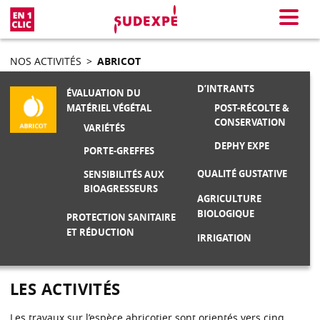
En 1 clic
Menu
NOS ACTIVITÉS
>
ABRICOT
D’INTRANTS
ÉVALUATION DU
POST-RÉCOLTE &
MATÉRIEL VÉGÉTAL
CONSERVATION
VARIÉTÉS
DEPHY EXPE
PORTE-GREFFES
QUALITÉ GUSTATIVE
SENSIBILITÉS AUX
BIOAGRESSEURS
AGRICULTURE
BIOLOGIQUE
PROTECTION SANITAIRE
ET RÉDUCTION
IRRIGATION
LES ACTIVITÉS
Les travaux sur l’espèce abricotier sont orientés vers cinq