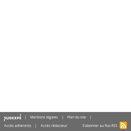
Mentions légales
Plan du site
Accès adhérents
Accès rédacteur
S’abonner au flux RSS