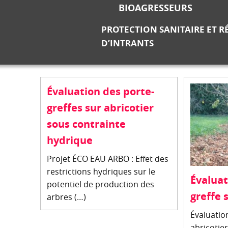
BIOAGRESSEURS
PROTECTION SANITAIRE ET 
D’INTRANTS
Évaluation des porte-
greffes sur abricotier
sous contrainte
hydrique
Projet ÉCO EAU ARBO : Effet des
restrictions hydriques sur le
Évaluat
potentiel de production des
greffe 
arbres (…)
Évaluatio
abricotie