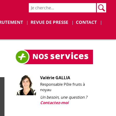
Rech
Recher
RUTEMENT
REVUE DE PRESSE
CONTACT
Valérie GALLIA
Responsable Pôle fruits à
noyau
Un besoin, une question ?
Contactez-moi