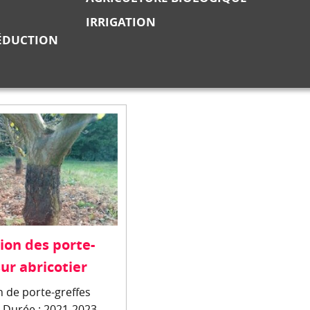
IRRIGATION
RÉDUCTION
ion des porte-
sur abricotier
n de porte-greffes
r Durée : 2021-2023