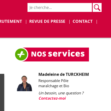
Rech
Recher
Déplier
Déplier
RUTEMENT
REVUE DE PRESSE
CONTACT
Madeleine de TURCKHEIM
Responsable Pôle
maraîchage et Bio
Un besoin, une question ?
Contactez-moi