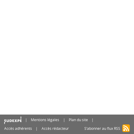
Mentions légales
Plan du site
Accès adhérents
Accès rédacteur
S’abonner au flux RSS