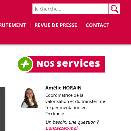
Rech
Recher
Déplier
Déplier
RUTEMENT
REVUE DE PRESSE
CONTACT
Amélie HORAIN
Coordinatrice de la
valorisation et du transfert de
l’expérimentation en
Occitanie
Un besoin, une question ?
Contactez-moi