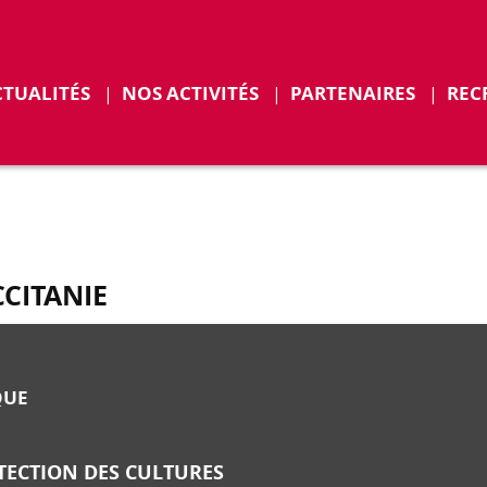
r
Déplier
CTUALITÉS
NOS ACTIVITÉS
PARTENAIRES
REC
ENTS
CCITANIE
QUE
TECTION DES CULTURES