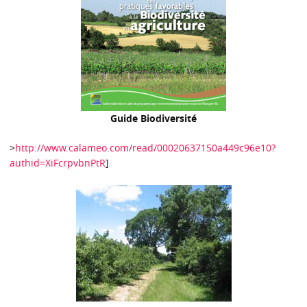
Guide Biodiversité
>
http://www.calameo.com/read/00020637150a449c96e10?
authid=XiFcrpvbnPtR
]