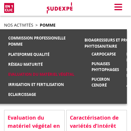
En 1 clic
Menu
NOS ACTIVITÉS
>
POMME
COMMISSION PROFESSIONELLE
BIOAGRESSEURS ET PRO
POMME
PHYTOSANITAIRE
CARPOCAPSE
MA
PLATEFORME QUALITÉ
F
PUNAISES
RÉSEAU MATURITÉ
PHYTOPHAGES
M
EVALUATION DU MATÉRIEL VÉGÉTAL
FR
PUCERON
IRRIGATION ET FERTILISATION
CENDRÉ
AU
ECLAIRCISSAGE
Evaluation du
Caractérisation de
matériel végétal en
variétés d’intérêt