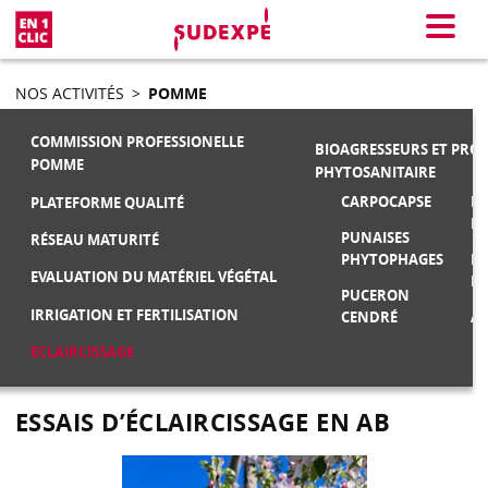
En 1 clic
Menu
NOS ACTIVITÉS
>
POMME
COMMISSION PROFESSIONELLE
BIOAGRESSEURS ET PRO
POMME
PHYTOSANITAIRE
CARPOCAPSE
MA
PLATEFORME QUALITÉ
F
PUNAISES
RÉSEAU MATURITÉ
PHYTOPHAGES
M
EVALUATION DU MATÉRIEL VÉGÉTAL
FR
PUCERON
IRRIGATION ET FERTILISATION
CENDRÉ
AU
ECLAIRCISSAGE
ESSAIS D’ÉCLAIRCISSAGE EN AB