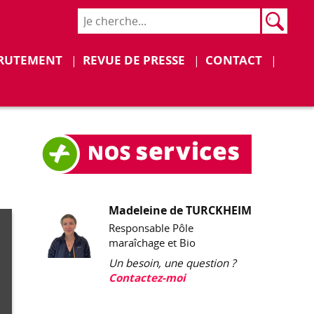
Rech
Recher
RUTEMENT
REVUE DE PRESSE
CONTACT
Madeleine de TURCKHEIM
Responsable Pôle
maraîchage et Bio
Un besoin, une question ?
Contactez-moi