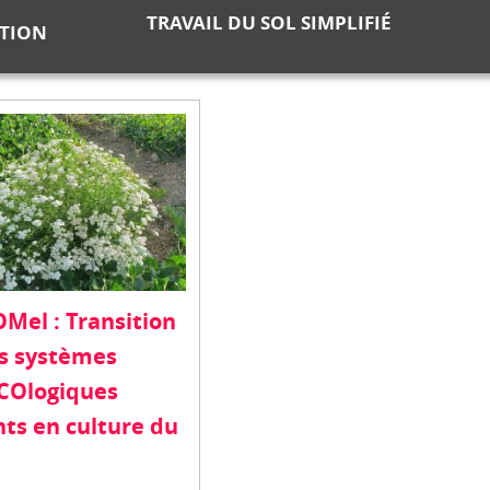
TRAVAIL DU SOL SIMPLIFIÉ
ATION
Mel : Transition
es systèmes
COlogiques
ts en culture du