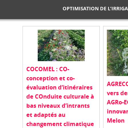
OPTIMISATION DE L’IRRIG
COCOMEL : CO-
conception et co-
AGRECO
évaluation d’itinéraires
vers d
de COnduite culturale à
AGRo-E
bas niveaux d’intrants
innovan
et adaptés au
Melon
changement climatique